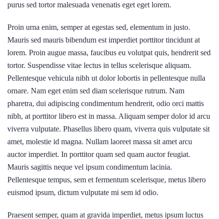
purus sed tortor malesuada venenatis eget eget lorem.
Proin urna enim, semper at egestas sed, elementum in justo.
Mauris sed mauris bibendum est imperdiet porttitor tincidunt at
lorem. Proin augue massa, faucibus eu volutpat quis, hendrerit sed
tortor. Suspendisse vitae lectus in tellus scelerisque aliquam.
Pellentesque vehicula nibh ut dolor lobortis in pellentesque nulla
ornare. Nam eget enim sed diam scelerisque rutrum. Nam
pharetra, dui adipiscing condimentum hendrerit, odio orci mattis
nibh, at porttitor libero est in massa. Aliquam semper dolor id arcu
viverra vulputate. Phasellus libero quam, viverra quis vulputate sit
amet, molestie id magna. Nullam laoreet massa sit amet arcu
auctor imperdiet. In porttitor quam sed quam auctor feugiat.
Mauris sagittis neque vel ipsum condimentum lacinia.
Pellentesque tempus, sem et fermentum scelerisque, metus libero
euismod ipsum, dictum vulputate mi sem id odio.
Praesent semper, quam at gravida imperdiet, metus ipsum luctus