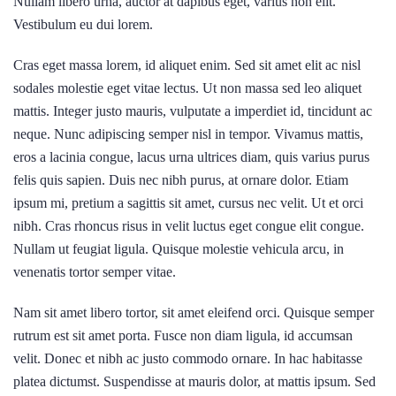
Nullam libero urna, auctor at dapibus eget, varius non elit.
Vestibulum eu dui lorem.
Cras eget massa lorem, id aliquet enim. Sed sit amet elit ac nisl
sodales molestie eget vitae lectus. Ut non massa sed leo aliquet
mattis. Integer justo mauris, vulputate a imperdiet id, tincidunt ac
neque. Nunc adipiscing semper nisl in tempor. Vivamus mattis,
eros a lacinia congue, lacus urna ultrices diam, quis varius purus
felis quis sapien. Duis nec nibh purus, at ornare dolor. Etiam
ipsum mi, pretium a sagittis sit amet, cursus nec velit. Ut et orci
nibh. Cras rhoncus risus in velit luctus eget congue elit congue.
Nullam ut feugiat ligula. Quisque molestie vehicula arcu, in
venenatis tortor semper vitae.
Nam sit amet libero tortor, sit amet eleifend orci. Quisque semper
rutrum est sit amet porta. Fusce non diam ligula, id accumsan
velit. Donec et nibh ac justo commodo ornare. In hac habitasse
platea dictumst. Suspendisse at mauris dolor, at mattis ipsum. Sed