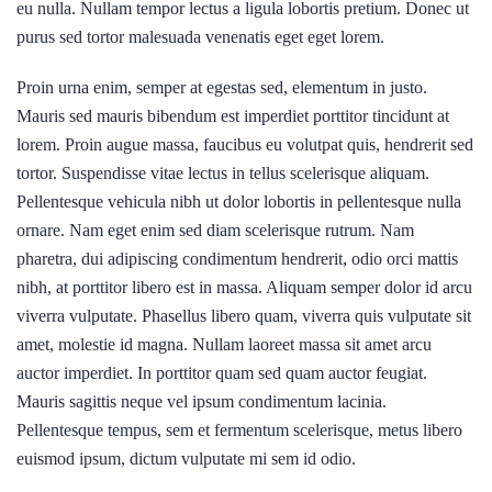
eu nulla. Nullam tempor lectus a ligula lobortis pretium. Donec ut
purus sed tortor malesuada venenatis eget eget lorem.
Proin urna enim, semper at egestas sed, elementum in justo.
Mauris sed mauris bibendum est imperdiet porttitor tincidunt at
lorem. Proin augue massa, faucibus eu volutpat quis, hendrerit sed
tortor. Suspendisse vitae lectus in tellus scelerisque aliquam.
Pellentesque vehicula nibh ut dolor lobortis in pellentesque nulla
ornare. Nam eget enim sed diam scelerisque rutrum. Nam
pharetra, dui adipiscing condimentum hendrerit, odio orci mattis
nibh, at porttitor libero est in massa. Aliquam semper dolor id arcu
viverra vulputate. Phasellus libero quam, viverra quis vulputate sit
amet, molestie id magna. Nullam laoreet massa sit amet arcu
auctor imperdiet. In porttitor quam sed quam auctor feugiat.
Mauris sagittis neque vel ipsum condimentum lacinia.
Pellentesque tempus, sem et fermentum scelerisque, metus libero
euismod ipsum, dictum vulputate mi sem id odio.