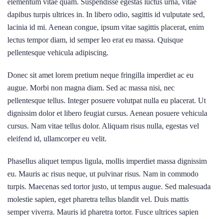
elementum vitae quam. Suspendisse egestas luctus urna, vitae
dapibus turpis ultrices in. In libero odio, sagittis id vulputate sed,
lacinia id mi. Aenean congue, ipsum vitae sagittis placerat, enim
lectus tempor diam, id semper leo erat eu massa. Quisque
pellentesque vehicula adipiscing.
Donec sit amet lorem pretium neque fringilla imperdiet ac eu
augue. Morbi non magna diam. Sed ac massa nisi, nec
pellentesque tellus. Integer posuere volutpat nulla eu placerat. Ut
dignissim dolor et libero feugiat cursus. Aenean posuere vehicula
cursus. Nam vitae tellus dolor. Aliquam risus nulla, egestas vel
eleifend id, ullamcorper eu velit.
Phasellus aliquet tempus ligula, mollis imperdiet massa dignissim
eu. Mauris ac risus neque, ut pulvinar risus. Nam in commodo
turpis. Maecenas sed tortor justo, ut tempus augue. Sed malesuada
molestie sapien, eget pharetra tellus blandit vel. Duis mattis
semper viverra. Mauris id pharetra tortor. Fusce ultrices sapien