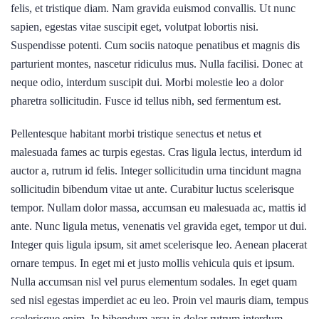
felis, et tristique diam. Nam gravida euismod convallis. Ut nunc
sapien, egestas vitae suscipit eget, volutpat lobortis nisi.
Suspendisse potenti. Cum sociis natoque penatibus et magnis dis
parturient montes, nascetur ridiculus mus. Nulla facilisi. Donec at
neque odio, interdum suscipit dui. Morbi molestie leo a dolor
pharetra sollicitudin. Fusce id tellus nibh, sed fermentum est.
Pellentesque habitant morbi tristique senectus et netus et
malesuada fames ac turpis egestas. Cras ligula lectus, interdum id
auctor a, rutrum id felis. Integer sollicitudin urna tincidunt magna
sollicitudin bibendum vitae ut ante. Curabitur luctus scelerisque
tempor. Nullam dolor massa, accumsan eu malesuada ac, mattis id
ante. Nunc ligula metus, venenatis vel gravida eget, tempor ut dui.
Integer quis ligula ipsum, sit amet scelerisque leo. Aenean placerat
ornare tempus. In eget mi et justo mollis vehicula quis et ipsum.
Nulla accumsan nisl vel purus elementum sodales. In eget quam
sed nisl egestas imperdiet ac eu leo. Proin vel mauris diam, tempus
scelerisque enim. In bibendum arcu in dolor rutrum interdum.